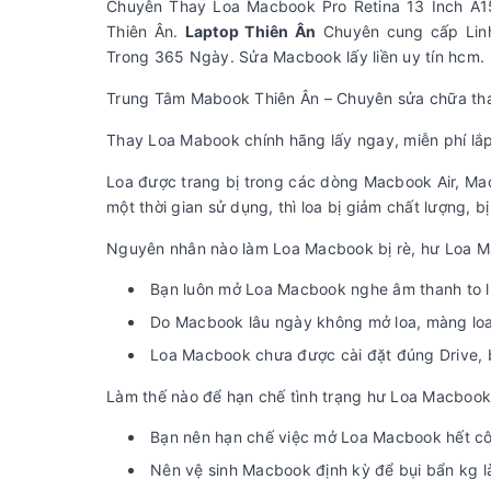
Chuyên Thay Loa Macbook Pro Retina 13 Inch A1
Thiên Ân.
Laptop Thiên Ân
Chuyên cung cấp Linh
Trong 365 Ngày. Sửa Macbook lấy liền uy tín hcm.
Trung Tâm Mabook Thiên Ân – Chuyên sửa chữa tha
Thay Loa Mabook chính hãng lấy ngay, miễn phí lắ
Loa được trang bị trong các dòng Macbook Air, Mac
một thời gian sử dụng, thì loa bị giảm chất lượng, b
Nguyên nhân nào làm Loa Macbook bị rè, hư Loa 
Bạn luôn mở Loa Macbook nghe âm thanh to liê
Do Macbook lâu ngày không mở loa, màng loa s
Loa Macbook chưa được cài đặt đúng Drive, bạ
Làm thế nào để hạn chế tình trạng hư Loa Macbook
Bạn nên hạn chế việc mở Loa Macbook hết côn
Nên vệ sinh Macbook định kỳ để bụi bẩn kg