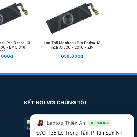
Loa Trái Mac
Inch 2016 - 
65
ok Pro Retina 13
Loa Trái Macbook Pro Retina 13
706 - EMC 3163 -
Inch A1706 - 2016 - ZIN
ZIN
.000₫
650.000₫
KẾT NỐI VỚI CHÚNG TÔI
Laptop Thiên Ân
ONLINE
Đ/C: 135 Lê Trọng Tấn, P Tân Sơn Nhì. 