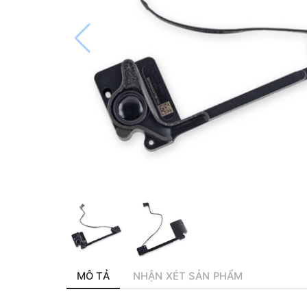
MÔ TẢ
NHẬN XÉT SẢN PHẨM