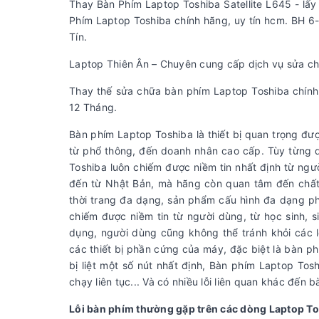
Thay Bàn Phím Laptop Toshiba Satellite L645 - lấy
Phím Laptop Toshiba chính hãng, uy tín hcm. BH 6-
Tín.
Laptop Thiên Ân – Chuyên cung cấp dịch vụ sửa ch
Thay thế sửa chữa bàn phím Laptop Toshiba chính h
12 Tháng.
Bàn phím Laptop Toshiba là thiết bị quan trọng đ
từ phổ thông, đến doanh nhân cao cấp. Tùy từng 
Toshiba luôn chiếm được niềm tin nhất định từ ngư
đến từ Nhật Bản, mà hãng còn quan tâm đến chất 
thời trang đa dạng, sản phẩm cấu hình đa dạng ph
chiếm được niềm tin từ người dùng, từ học sinh, 
dụng, người dùng cũng không thể tránh khỏi các l
các thiết bị phần cứng của máy, đặc biệt là bàn 
bị liệt một số nút nhất định, Bàn phím Laptop Tos
chạy liên tục... Và có nhiều lỗi liên quan khác đến 
Lỗi bàn phím thường gặp trên các dòng Laptop T