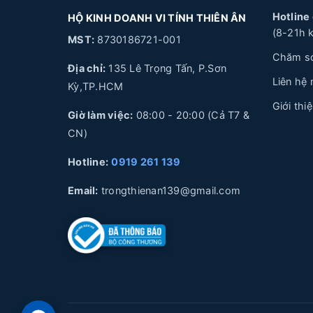
Hotline
HỘ KINH DOANH VI TÍNH THIÊN ÂN
(8-21h k
MST:
8730186721-001
Chăm só
Địa chỉ:
135 Lê Trọng Tấn, P.Sơn
Liên hệ
Kỳ,TP.HCM
Giới thi
Giờ làm việc:
08:00 - 20:00 (Cả T7 &
CN)
Hotline:
0919 261 139
Email:
trongthienan139@gmail.com