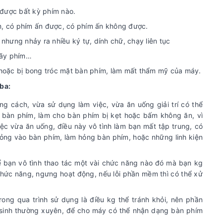
được bất kỳ phím nào.
m, có phím ấn được, có phím ấn không được.
nhưng nhảy ra nhiều ký tự, dính chữ, chạy liên tục
gãy phím…
 hoặc bị bong tróc mặt bàn phím, làm mất thẩm mỹ của máy.
ba:
 cách, vừa sử dụng làm việc, vừa ăn uống giải trí có thể
ào bàn phím, làm cho bàn phím bị kẹt hoặc bấm không ăn, vì
ệc vừa ăn uống, điều này vô tình làm bạn mất tập trung, có
lỏng vào bàn phím, làm hỏng bàn phím, hoặc những linh kiện
ể bạn vô tình thao tác một vài chức năng nào đó mà bạn kg
chức năng, ngưng hoạt động, nếu lỗi phần mềm thì có thể xử
ng qua trình sử dụng là điều kg thể tránh khỏi, nên phần
sinh thường xuyên, để cho máy có thể nhận dạng bàn phím