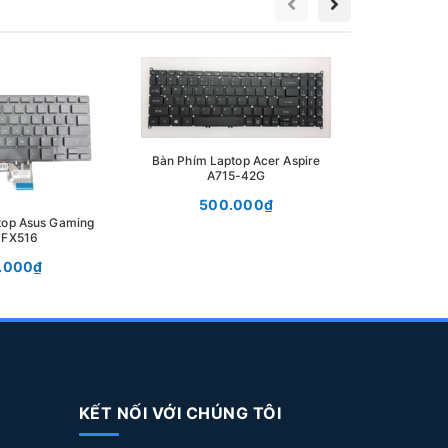
Bàn Phím 
39
Bàn Phím Laptop Acer Aspire
A715-42G
500.000₫
top Asus Gaming
 FX516
.000₫
KẾT NỐI VỚI CHÚNG TÔI