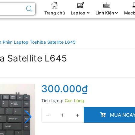
Trang chủ
Laptop
Linh Kiện
Mac
n Phím Laptop Toshiba Satellite L645
 Satellite L645
300.000₫
Tình trạng:
Còn hàng
–
+
MUA NGA