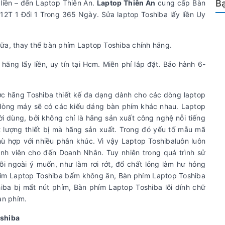
Bạ
 liền – đến Laptop Thiên Ân.
Laptop Thiên Ân
cung cấp Bàn
12T 1 Đổi 1 Trong 365 Ngày. Sửa laptop Toshiba lấy liền Uy
ữa, thay thế bàn phím Laptop Toshiba chính hãng.
ãng lấy liền, uy tín tại Hcm. Miễn phí lắp đặt. Bảo hành 6-
ược hãng Toshiba thiết kế đa dạng dành cho các dòng laptop
dòng máy sẽ có các kiểu dáng bàn phím khác nhau. Laptop
ời dùng, bởi không chỉ là hãng sản xuất công nghệ nỗi tiếng
lượng thiết bị mà hãng sản xuất. Trong đó yếu tố mẫu mã
ù hợp với nhiều phân khúc. Vì vậy Laptop Toshibaluôn luôn
sinh viên cho đến Doanh Nhân. Tuy nhiên trong quá trình sử
ỗi ngoài ý muốn, như làm rơi rớt, đổ chất lỏng làm hư hỏng
phím Laptop Toshiba bấm không ăn, Bàn phím Laptop Toshiba
hiba bị mất nút phím, Bàn phím Laptop Toshiba lỗi dính chữ
bàn phím.
oshiba