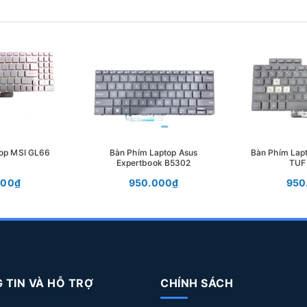
top MSI GL66
Bàn Phím Laptop Asus
Bàn Phím Lap
Expertbook B5302
TUF
000₫
950.000₫
950
 TIN VÀ HỖ TRỢ
CHÍNH SÁCH