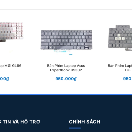
top MSI GL66
Bàn Phím Laptop Asus
Bàn Phím Lap
Expertbook B5302
TUF
000₫
950.000₫
950
 TIN VÀ HỖ TRỢ
CHÍNH SÁCH