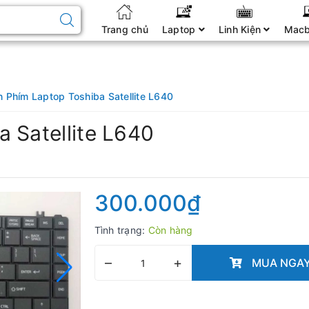
Trang chủ
Laptop
Linh Kiện
Mac
n Phím Laptop Toshiba Satellite L640
 Satellite L640
300.000₫
Tình trạng:
Còn hàng
–
+
MUA NGA