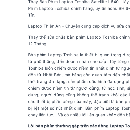
Thay Bàn Phím Laptop Toshiba Satellite L640 - lấy
Phím Laptop Toshiba chính hãng, uy tín hcm. BH 6-
Tín.
Laptop Thiên Ân – Chuyên cung cấp dịch vụ sửa ch
Thay thế sửa chữa bàn phím Laptop Toshiba chính h
12 Tháng.
Bàn phím Laptop Toshiba là thiết bị quan trọng đ
từ phổ thông, đến doanh nhân cao cấp. Tùy từng 
Toshiba luôn chiếm được niềm tin nhất định từ ngư
đến từ Nhật Bản, mà hãng còn quan tâm đến chất 
thời trang đa dạng, sản phẩm cấu hình đa dạng ph
chiếm được niềm tin từ người dùng, từ học sinh, 
dụng, người dùng cũng không thể tránh khỏi các l
các thiết bị phần cứng của máy, đặc biệt là bàn 
bị liệt một số nút nhất định, Bàn phím Laptop Tos
chạy liên tục... Và có nhiều lỗi liên quan khác đến 
Lỗi bàn phím thường gặp trên các dòng Laptop T