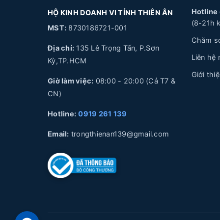
Hotline
HỘ KINH DOANH VI TÍNH THIÊN ÂN
(8-21h k
MST:
8730186721-001
Chăm só
Địa chỉ:
135 Lê Trọng Tấn, P.Sơn
Liên hệ
Kỳ,TP.HCM
Giới thi
Giờ làm việc:
08:00 - 20:00 (Cả T7 &
CN)
Hotline:
0919 261 139
Email:
trongthienan139@gmail.com