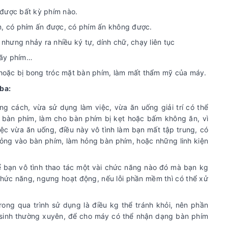
được bất kỳ phím nào.
m, có phím ấn được, có phím ấn không được.
nhưng nhảy ra nhiều ký tự, dính chữ, chạy liên tục
gãy phím…
 hoặc bị bong tróc mặt bàn phím, làm mất thẩm mỹ của máy.
ba:
 cách, vừa sử dụng làm việc, vừa ăn uống giải trí có thể
ào bàn phím, làm cho bàn phím bị kẹt hoặc bấm không ăn, vì
ệc vừa ăn uống, điều này vô tình làm bạn mất tập trung, có
lỏng vào bàn phím, làm hỏng bàn phím, hoặc những linh kiện
ể bạn vô tình thao tác một vài chức năng nào đó mà bạn kg
chức năng, ngưng hoạt động, nếu lỗi phần mềm thì có thể xử
ng qua trình sử dụng là điều kg thể tránh khỏi, nên phần
sinh thường xuyên, để cho máy có thể nhận dạng bàn phím