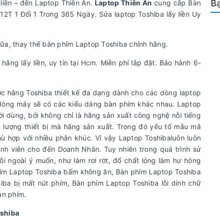
Bạ
 liền – đến Laptop Thiên Ân.
Laptop Thiên Ân
cung cấp Bàn
12T 1 Đổi 1 Trong 365 Ngày. Sửa laptop Toshiba lấy liền Uy
ữa, thay thế bàn phím Laptop Toshiba chính hãng.
ãng lấy liền, uy tín tại Hcm. Miễn phí lắp đặt. Bảo hành 6-
ược hãng Toshiba thiết kế đa dạng dành cho các dòng laptop
dòng máy sẽ có các kiểu dáng bàn phím khác nhau. Laptop
ời dùng, bởi không chỉ là hãng sản xuất công nghệ nỗi tiếng
lượng thiết bị mà hãng sản xuất. Trong đó yếu tố mẫu mã
ù hợp với nhiều phân khúc. Vì vậy Laptop Toshibaluôn luôn
sinh viên cho đến Doanh Nhân. Tuy nhiên trong quá trình sử
ỗi ngoài ý muốn, như làm rơi rớt, đổ chất lỏng làm hư hỏng
phím Laptop Toshiba bấm không ăn, Bàn phím Laptop Toshiba
hiba bị mất nút phím, Bàn phím Laptop Toshiba lỗi dính chữ
bàn phím.
oshiba