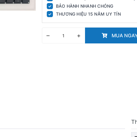
BẢO HÀNH NHANH CHÓNG
✓
THƯƠNG HIỆU 15 NĂM UY TÍN
✓
–
+
MUA NGA
T