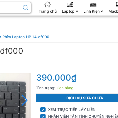
Trang chủ
Laptop
Linh Kiện
Mac
n Phím Laptop HP 14-df000
-df000
390.000₫
Tình trạng:
Còn hàng
DỊCH VỤ SỬA CHỮA
XEM TRỰC TIẾP LẤY LIỀN
✓
NHÂN VIÊN TẬN TÌNH CHUYÊN NGHIỆ
✓