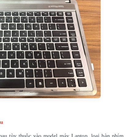
êu
hau tùy thuộc vào model máy Laptop, loại bàn phím,