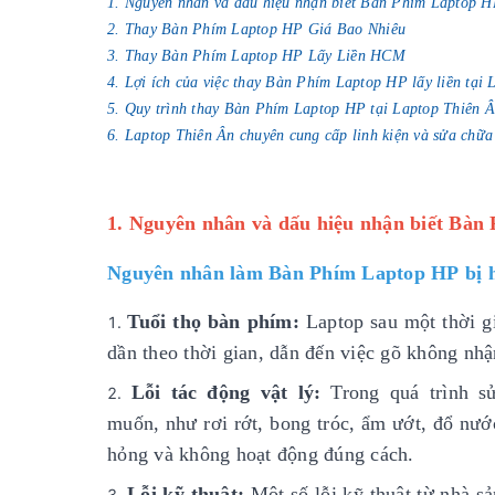
1. Nguyên nhân và dấu hiệu nhận biết Bàn Phím Laptop H
2. Thay Bàn Phím Laptop HP Giá Bao Nhiêu
3. Thay Bàn Phím Laptop HP Lấy Liền HCM
4. Lợi ích của việc thay Bàn Phím Laptop HP lấy liền tại
5. Quy trình thay Bàn Phím Laptop HP tại Laptop Thiên 
6. Laptop Thiên Ân chuyên cung cấp linh kiện và sửa chữa
1. Nguyên nhân và dấu hiệu nhận biết Bàn
Nguyên nhân làm Bàn Phím Laptop HP bị 
Tuổi thọ bàn phím:
Laptop sau một thời gi
dần theo thời gian, dẫn đến việc gõ không nh
Lỗi tác động vật lý:
Trong quá trình 
muốn, như rơi rớt, bong tróc, ẩm ướt, đổ nướ
hỏng và không hoạt động đúng cách.
Lỗi kỹ thuật:
Một số lỗi kỹ thuật từ nhà sả