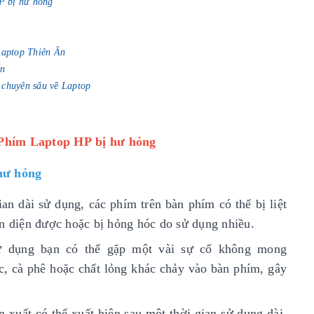
P bị hư hỏng
 Laptop Thiên Ân
Ân
 chuyên sâu về Laptop
 Phím Laptop HP bị hư hỏng
hư hỏng
an dài sử dụng, các phím trên bàn phím có thể bị liệt
ận diện được hoặc bị hỏng hóc do sử dụng nhiều.
sử dụng bạn có thể gặp một vài sự cố không mong
c, cà phê hoặc chất lỏng khác chảy vào bàn phím, gây
n xuất có thể xuất hiện sau một thời gian sử dụng dài,