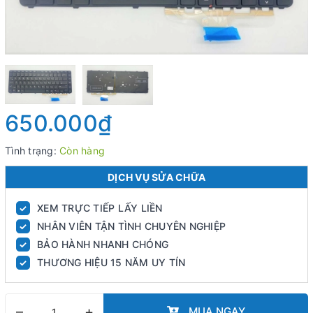
650.000₫
Tình trạng:
Còn hàng
DỊCH VỤ SỬA CHỮA
XEM TRỰC TIẾP LẤY LIỀN
✓
NHÂN VIÊN TẬN TÌNH CHUYÊN NGHIỆP
✓
BẢO HÀNH NHANH CHÓNG
✓
THƯƠNG HIỆU 15 NĂM UY TÍN
✓
–
+
MUA NGAY