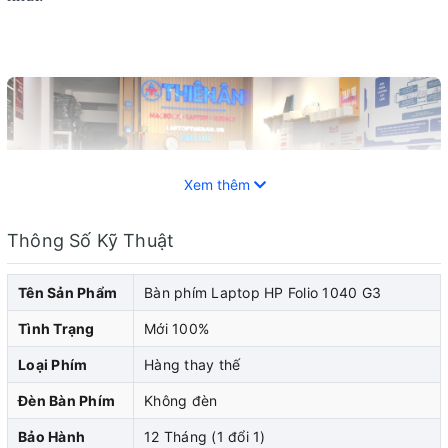
Xem thêm
Thông Số Kỹ Thuật
Tên Sản Phẩm
Bàn phím Laptop HP Folio 1040 G3
Tình Trạng
Mới 100%
Loại Phím
Hàng thay thế
Trong thời đại kỹ thuật số, laptop đã trở thành một công
Đèn Bàn Phím
Không đèn
cụ quan trọng không thể thiếu trong cuộc sống cá nhân
Bảo Hành
12 Tháng (1 đổi 1)
và công việc. Bàn phím là một phần quan trọng của