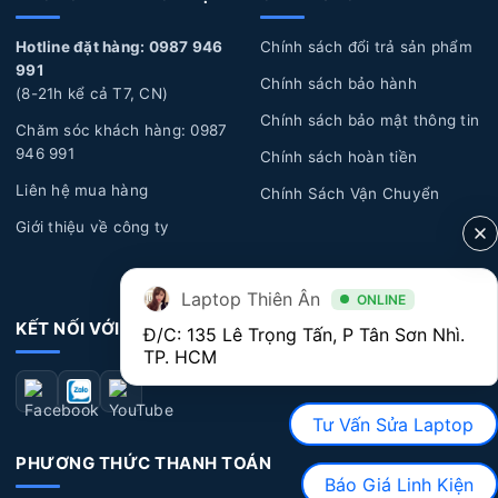
thể gặp một vài sự cố không mong muốn, như rơi rớt,
Hotline đặt hàng: 0987 946
Chính sách đổi trả sản phẩm
bong tróc, ẩm ướt, đổ nước, cà phê hoặc chất lỏng khác
991
chảy vào bàn phím, gây hỏng và không hoạt động đúng
Chính sách bảo hành
(8-21h kể cả T7, CN)
cách.
Chính sách bảo mật thông tin
Chăm sóc khách hàng: 0987
Lỗi kỹ thuật:
Một số lỗi kỹ thuật từ nhà sản xuất có
946 991
Chính sách hoàn tiền
thể xuất hiện sau một thời gian sử dụng dài, dẫn đến các
Liên hệ mua hàng
Chính Sách Vận Chuyển
vấn đề về bàn phím như: chạm phím, liệt phím, bong
Giới thiệu về công ty
tróc nút phím...
Dấu hiệu nhận biết Bàn Phím Laptop HP bị hư hỏng
Laptop Thiên Ân
ONLINE
KẾT NỐI VỚI CHÚNG TÔI
Đ/C: 135 Lê Trọng Tấn, P Tân Sơn Nhì. 
Bàn phím không hoạt động:
Một số phím không
TP. HCM
nhận diện hoặc không hoạt động khi bạn bấm vào phím.
Điều này có thể xuất hiện ở một số phím cụ thể hoặc
Tư Vấn Sửa Laptop
toàn bộ bàn phím.
PHƯƠNG THỨC THANH TOÁN
Bàn phím bị kẹt
: Bàn phím bị kẹt khi gõ một phím
Báo Giá Linh Kiện