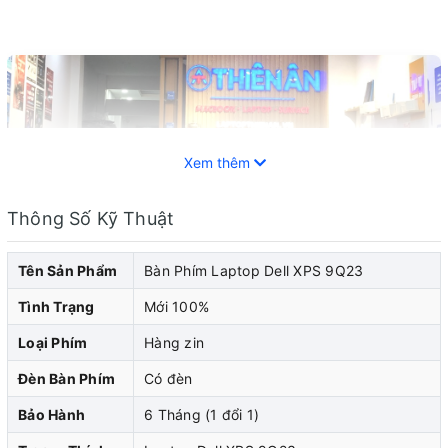
Xem thêm
Thông Số Kỹ Thuật
Tên Sản Phẩm
Bàn Phím Laptop Dell XPS 9Q23
Tình Trạng
Mới 100%
Loại Phím
Hàng zin
Laptop Dell đã trở thành một trong những thiết bị di
Đèn Bàn Phím
Có đèn
động phổ biến và không thể thiếu trong cuộc sống hiện
Bảo Hành
6 Tháng (1 đổi 1)
đại. Cũng như bất kỳ thiết bị điện tử nào khác, laptop