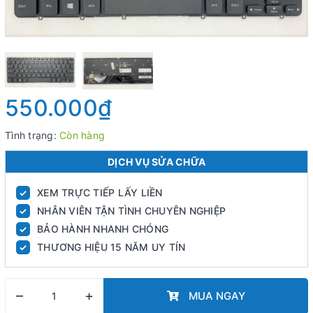
550.000₫
Tình trạng:
Còn hàng
DỊCH VỤ SỬA CHỮA
XEM TRỰC TIẾP LẤY LIỀN
✓
NHÂN VIÊN TẬN TÌNH CHUYÊN NGHIỆP
✓
BẢO HÀNH NHANH CHÓNG
✓
THƯƠNG HIỆU 15 NĂM UY TÍN
✓
–
+
MUA NGAY