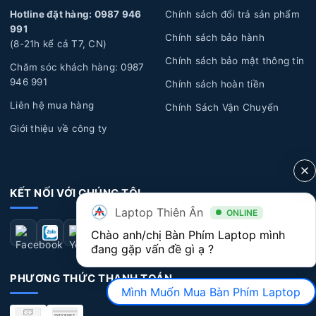
Hotline đặt hàng: 0987 946
Chính sách đổi trả sản phẩm
hỏng hóc do sử dụng nhiều.
991
Chính sách bảo hành
Lỗi tác động vật lý:
Trong quá trình sử dụng bạn có
(8-21h kể cả T7, CN)
Chính sách bảo mật thông tin
thể gặp một vài sự cố không mong muốn, như rơi rớt,
Chăm sóc khách hàng: 0987
bong tróc, ẩm ướt, đổ nước, cà phê hoặc chất lỏng khác
946 991
Chính sách hoàn tiền
chảy vào bàn phím, gây hỏng và không hoạt động đúng
Liên hệ mua hàng
Chính Sách Vận Chuyển
cách.
Giới thiệu về công ty
Lỗi kỹ thuật:
Một số lỗi kỹ thuật từ nhà sản xuất có
thể xuất hiện sau một thời gian sử dụng dài, dẫn đến các
vấn đề về bàn phím như: chạm phím, liệt phím, bong
KẾT NỐI VỚI CHÚNG TÔI
tróc nút phím.
Laptop Thiên Ân
ONLINE
Dấu hiệu nhận biết Bàn Phím Laptop Dell bị
Chào anh/chị Bàn Phím Laptop mình 
đang gặp vấn đề gì ạ ?
hư hỏng
PHƯƠNG THỨC THANH TOÁN
Bàn phím không hoạt động:
Một số phím không
Mình Muốn Mua Bàn Phím Laptop
nhận diện hoặc không hoạt động khi bạn bấm vào phím.