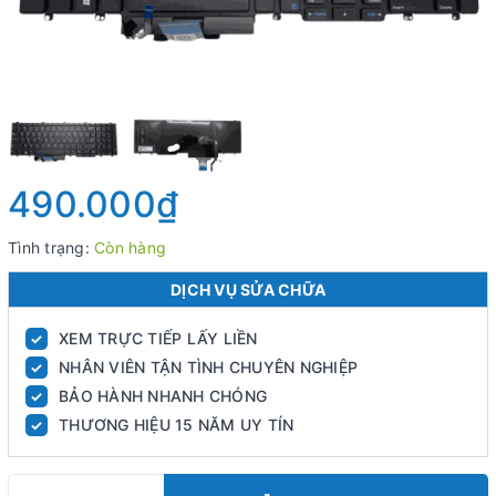
490.000₫
Tình trạng:
Còn hàng
DỊCH VỤ SỬA CHỮA
XEM TRỰC TIẾP LẤY LIỀN
✓
NHÂN VIÊN TẬN TÌNH CHUYÊN NGHIỆP
✓
BẢO HÀNH NHANH CHÓNG
✓
THƯƠNG HIỆU 15 NĂM UY TÍN
✓