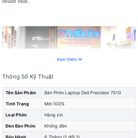
nhanh nhất.
Xem thêm
Thông Số Kỹ Thuật
Tên Sản Phẩm
Bàn Phím Laptop Dell Precision 7510
Tình Trạng
Mới 100%
Loại Phím
Hàng zin
Laptop Dell đã trở thành một trong những thiết bị di
Đèn Bàn Phím
Không đèn
động phổ biến và không thể thiếu trong cuộc sống hiện
Bảo Hành
6 Tháng (1 đổi 1)