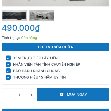
490.000₫
Tình trạng:
Còn hàng
DỊCH VỤ SỬA CHỮA
XEM TRỰC TIẾP LẤY LIỀN
✓
NHÂN VIÊN TẬN TÌNH CHUYÊN NGHIỆP
✓
BẢO HÀNH NHANH CHÓNG
✓
THƯƠNG HIỆU 15 NĂM UY TÍN
✓
–
+
MUA NGAY