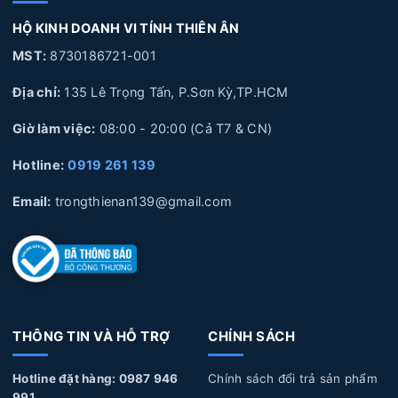
4. Lợi ích của việc thay Bàn Phím Laptop Dell lấy liền tại Laptop
HỘ KINH DOANH VI TÍNH THIÊN ÂN
Thiên Ân
5. Quy trình thay Bàn Phím Laptop Dell lấy liền tại Laptop Thiên
MST:
8730186721-001
Ân
Địa chỉ:
135 Lê Trọng Tấn, P.Sơn Kỳ,TP.HCM
6. Laptop Thiên Ân chuyên cung cấp linh kiện và sửa chữa
chuyên sâu về Laptop
Giờ làm việc:
08:00 - 20:00 (Cả T7 & CN)
Hotline:
0919 261 139
1. Nguyên nhân và dấu hiệu nhận biết Bàn
Email:
trongthienan139@gmail.com
Phím Laptop Dell bị hư hỏng
Nguyên nhân làm Bàn Phím Laptop Dell bị hư hỏng
Tuổi thọ bàn phím:
Laptop sau một thời gian dài sử
dụng, các phím trên bàn phím có thể bị liệt dần theo thời
THÔNG TIN VÀ HỖ TRỢ
CHÍNH SÁCH
gian, dẫn đến việc gõ không nhận diện được hoặc bị
Hotline đặt hàng: 0987 946
Chính sách đổi trả sản phẩm
hỏng hóc do sử dụng nhiều.
991