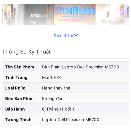
Xem thêm
Thông Số Kỹ Thuật
Tên Sản Phẩm
Bàn Phím Laptop Dell Precision M6700
Tình Trạng
Mới 100%
Loại Phím
Hàng thay thế
Laptop Dell đã trở thành một trong những thiết bị di
Đèn Bàn Phím
Không đèn
động phổ biến và không thể thiếu trong cuộc sống hiện
Bảo Hành
6 Tháng (1 đổi 1)
đại. Cũng như bất kỳ thiết bị điện tử nào khác, laptop
cũng không thể tránh khỏi những sự cố và hỏng
Tương Thích
Laptop Dell Precision M6700
hóc.Trong số các linh kiện quan trọng nhất của một chiếc