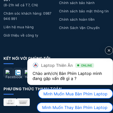
Chính sách bảo hành
Lỗi tác động vật lý:
Trong quá trình sử dụng bạn có
(8-21h kể cả T7, CN)
Chính sách bảo mật thông tin
thể gặp một vài sự cố không mong muốn, như rơi rớt,
Chăm sóc khách hàng: 0987
bong tróc, ẩm ướt, đổ nước, cà phê hoặc chất lỏng khác
946 991
Chính sách hoàn tiền
chảy vào bàn phím, gây hỏng và không hoạt động đúng
Liên hệ mua hàng
Chính Sách Vận Chuyển
cách.
Giới thiệu về công ty
Lỗi kỹ thuật:
Một số lỗi kỹ thuật từ nhà sản xuất có
thể xuất hiện sau một thời gian sử dụng dài, dẫn đến các
vấn đề về bàn phím như: chạm phím, liệt phím, bong
KẾT NỐI VỚI CHÚNG TÔI
tróc nút phím.
Laptop Thiên Ân
ONLINE
Dấu hiệu nhận biết Bàn Phím Laptop Dell bị
Chào anh/chị Bàn Phím Laptop mình 
đang gặp vấn đề gì ạ ?
hư hỏng
PHƯƠNG THỨC THANH TOÁN
Bàn phím không hoạt động:
Một số phím không
Mình Muốn Mua Bàn Phím Laptop
nhận diện hoặc không hoạt động khi bạn bấm vào phím.
Điều này có thể xuất hiện ở một số phím cụ thể hoặc
Mình Muốn Thay Bàn Phím Laptop
toàn bộ bàn phím.