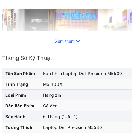
Xem thêm
Thông Số Kỹ Thuật
Tên Sản Phẩm
Bàn Phím Laptop Dell Precision M5530
Tình Trạng
Mới 100%
Loại Phím
Hàng zin
Laptop Dell đã trở thành một trong những thiết bị di
Đèn Bàn Phím
Có đèn
động phổ biến và không thể thiếu trong cuộc sống hiện
Bảo Hành
6 Tháng (1 đổi 1)
đại. Cũng như bất kỳ thiết bị điện tử nào khác, laptop
cũng không thể tránh khỏi những sự cố và hỏng
Tương Thích
Laptop Dell Precision M5530