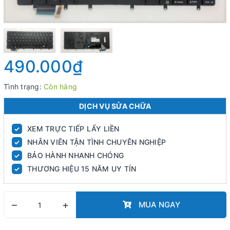
490.000₫
Tình trạng:
Còn hàng
DỊCH VỤ SỬA CHỮA
XEM TRỰC TIẾP LẤY LIỀN
✓
NHÂN VIÊN TẬN TÌNH CHUYÊN NGHIỆP
✓
BẢO HÀNH NHANH CHÓNG
✓
THƯƠNG HIỆU 15 NĂM UY TÍN
✓
–
+
MUA NGAY