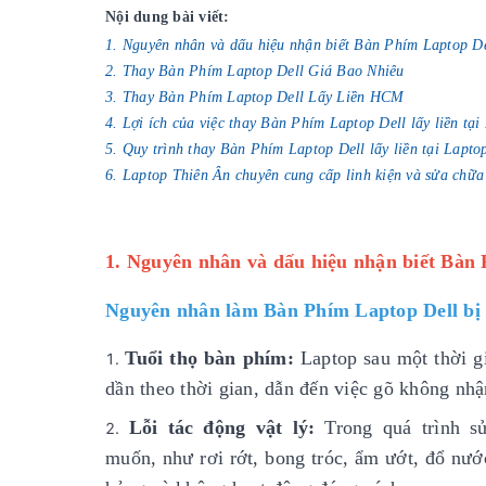
Nội dung bài viết:
1. Nguyên nhân và dấu hiệu nhận biết Bàn Phím Laptop De
2. Thay Bàn Phím Laptop Dell Giá Bao Nhiêu
3. Thay Bàn Phím Laptop Dell Lấy Liền HCM
4. Lợi ích của việc thay Bàn Phím Laptop Dell lấy liền tạ
5. Quy trình thay Bàn Phím Laptop Dell lấy liền tại Lapto
6. Laptop Thiên Ân chuyên cung cấp linh kiện và sửa chữa
1. Nguyên nhân và dấu hiệu nhận biết Bàn 
Nguyên nhân làm Bàn Phím Laptop Dell bị
Tuổi thọ bàn phím:
Laptop sau một thời gi
dần theo thời gian, dẫn đến việc gõ không nh
Lỗi tác động vật lý:
Trong quá trình 
muốn, như rơi rớt, bong tróc, ẩm ướt, đổ nướ