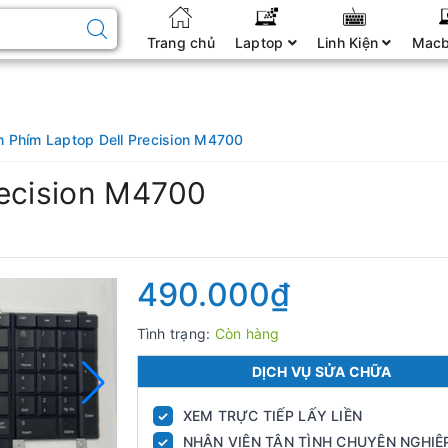
Trang chủ
Laptop
Linh Kiện
Mac
n Phím Laptop Dell Precision M4700
recision M4700
490.000₫
Tình trạng:
Còn hàng
DỊCH VỤ SỬA CHỮA
XEM TRỰC TIẾP LẤY LIỀN
✓
NHÂN VIÊN TẬN TÌNH CHUYÊN NGHIỆ
✓