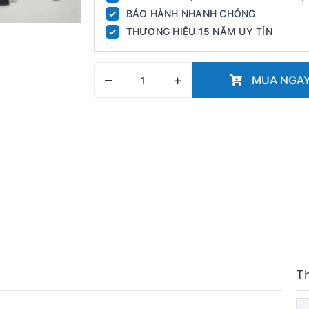
BẢO HÀNH NHANH CHÓNG
✓
THƯƠNG HIỆU 15 NĂM UY TÍN
✓
–
+
MUA NGA
T