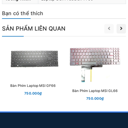
hóc.Trong số các linh kiện quan trọng nhất của một chiếc
Bạn có thể thích
laptop, bàn phím là một phần không thể thiếu. Bàn phím
laptop chịu tác động mạnh mẽ từ việc sử dụng hàng
SẢN PHẨM LIÊN QUAN
ngày, dễ dàng bị hỏng hóc do va đập, ẩm mốc, dính
nước hoặc lỗi kỹ thuật. Khi bàn phím laptop có sự
cố, khiến cho việc sử dụng laptop trở nên khó khăn và
phiền toái. Trong trường hợp này, việc thay bàn phím
laptop Dell lấy liền là một giải pháp hữu ích để không bị
gián đoạn quá trình sử dụng Laptop.
Bàn Phím Laptop MSI GF66
Bàn Phím Laptop MSI GL66
750.000₫
750.000₫
Nội dung bài viết:
1. Nguyên nhân và dấu hiệu nhận biết Bàn Phím Laptop Dell bị
hư hỏng
2. Thay Bàn Phím Laptop Dell Giá Bao Nhiêu