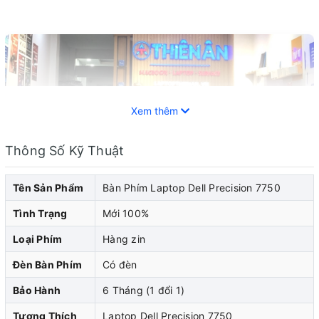
Xem thêm
Thông Số Kỹ Thuật
Tên Sản Phẩm
Bàn Phím Laptop Dell Precision 7750
Tình Trạng
Mới 100%
Loại Phím
Hàng zin
Laptop Dell đã trở thành một trong những thiết bị di
Đèn Bàn Phím
Có đèn
động phổ biến và không thể thiếu trong cuộc sống hiện
Bảo Hành
6 Tháng (1 đổi 1)
đại. Cũng như bất kỳ thiết bị điện tử nào khác, laptop
cũng không thể tránh khỏi những sự cố và hỏng
Tương Thích
Laptop Dell Precision 7750