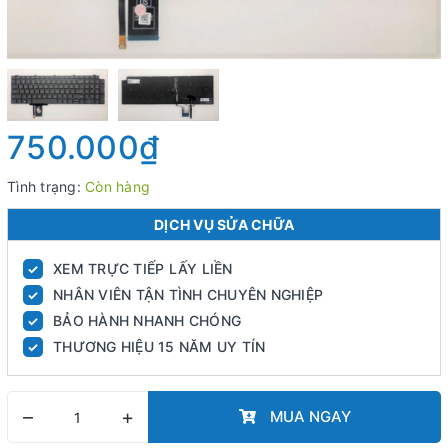
750.000₫
Tình trạng:
Còn hàng
DỊCH VỤ SỬA CHỮA
XEM TRỰC TIẾP LẤY LIỀN
✓
NHÂN VIÊN TẬN TÌNH CHUYÊN NGHIỆP
✓
BẢO HÀNH NHANH CHÓNG
✓
THƯƠNG HIỆU 15 NĂM UY TÍN
✓
–
+
MUA NGAY