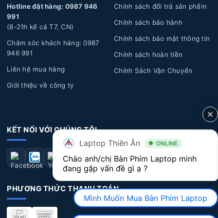
Hotline đặt hàng: 0987 946
Chính sách đổi trả sản phẩm
hỏng hóc do sử dụng nhiều.
991
Chính sách bảo hành
Lỗi tác động vật lý:
Trong quá trình sử dụng bạn có
(8-21h kể cả T7, CN)
Chính sách bảo mật thông tin
thể gặp một vài sự cố không mong muốn, như rơi rớt,
Chăm sóc khách hàng: 0987
bong tróc, ẩm ướt, đổ nước, cà phê hoặc chất lỏng khác
946 991
Chính sách hoàn tiền
chảy vào bàn phím, gây hỏng và không hoạt động đúng
Liên hệ mua hàng
Chính Sách Vận Chuyển
cách.
Giới thiệu về công ty
Lỗi kỹ thuật:
Một số lỗi kỹ thuật từ nhà sản xuất có
thể xuất hiện sau một thời gian sử dụng dài, dẫn đến các
vấn đề về bàn phím như: chạm phím, liệt phím, bong
KẾT NỐI VỚI CHÚNG TÔI
tróc nút phím.
Laptop Thiên Ân
ONLINE
Dấu hiệu nhận biết Bàn Phím Laptop Dell bị
Chào anh/chị Bàn Phím Laptop mình 
đang gặp vấn đề gì ạ ?
hư hỏng
PHƯƠNG THỨC THANH TOÁN
Bàn phím không hoạt động:
Một số phím không
Mình Muốn Mua Bàn Phím Laptop
nhận diện hoặc không hoạt động khi bạn bấm vào phím.