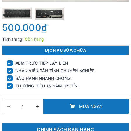
500.000₫
Tình trạng:
Còn hàng
DỊCH VỤ SỬA CHỮA
XEM TRỰC TIẾP LẤY LIỀN
✓
NHÂN VIÊN TẬN TÌNH CHUYÊN NGHIỆP
✓
BẢO HÀNH NHANH CHÓNG
✓
THƯƠNG HIỆU 15 NĂM UY TÍN
✓
–
+
MUA NGAY
CHÍNH SÁCH BÁN HÀNG