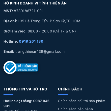
HỘ KINH DOANH VI TÍNH THIÊN ÂN
Thiên Ân
5. Quy trình thay Bàn Phím Laptop Dell lấy liền tại Laptop Thiên
MST:
8730186721-001
Ân
Địa chỉ:
135 Lê Trọng Tấn, P.Sơn Kỳ,TP.HCM
6. Laptop Thiên Ân chuyên cung cấp linh kiện và sửa chữa
chuyên sâu về Laptop
Giờ làm việc:
08:00 - 20:00 (Cả T7 & CN)
Hotline:
0919 261 139
1. Nguyên nhân và dấu hiệu nhận biết Bàn
Email:
trongthienan139@gmail.com
Phím Laptop Dell bị hư hỏng
Nguyên nhân làm Bàn Phím Laptop Dell bị hư hỏng
Tuổi thọ bàn phím:
Laptop sau một thời gian dài sử
dụng, các phím trên bàn phím có thể bị liệt dần theo thời
THÔNG TIN VÀ HỖ TRỢ
CHÍNH SÁCH
gian, dẫn đến việc gõ không nhận diện được hoặc bị
Hotline đặt hàng: 0987 946
Chính sách đổi trả sản phẩm
hỏng hóc do sử dụng nhiều.
991
Chính sách bảo hành
Lỗi tác động vật lý:
Trong quá trình sử dụng bạn có