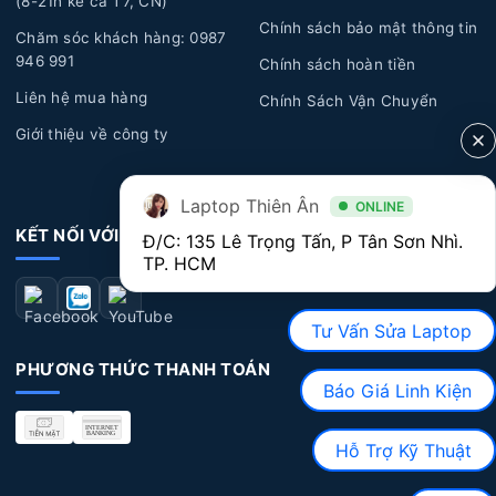
(8-21h kể cả T7, CN)
Chính sách bảo mật thông tin
thể gặp một vài sự cố không mong muốn, như rơi rớt,
Chăm sóc khách hàng: 0987
bong tróc, ẩm ướt, đổ nước, cà phê hoặc chất lỏng khác
946 991
Chính sách hoàn tiền
chảy vào bàn phím, gây hỏng và không hoạt động đúng
Liên hệ mua hàng
Chính Sách Vận Chuyển
cách.
Giới thiệu về công ty
Lỗi kỹ thuật:
Một số lỗi kỹ thuật từ nhà sản xuất có
thể xuất hiện sau một thời gian sử dụng dài, dẫn đến các
Laptop Thiên Ân
ONLINE
vấn đề về bàn phím như: chạm phím, liệt phím, bong
KẾT NỐI VỚI CHÚNG TÔI
Đ/C: 135 Lê Trọng Tấn, P Tân Sơn Nhì. 
tróc nút phím.
TP. HCM
Dấu hiệu nhận biết Bàn Phím Laptop Dell bị
hư hỏng
Tư Vấn Sửa Laptop
PHƯƠNG THỨC THANH TOÁN
Bàn phím không hoạt động:
Một số phím không
Báo Giá Linh Kiện
nhận diện hoặc không hoạt động khi bạn bấm vào phím.
Điều này có thể xuất hiện ở một số phím cụ thể hoặc
Hỗ Trợ Kỹ Thuật
toàn bộ bàn phím.