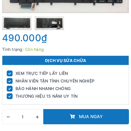
490.000₫
Tình trạng:
Còn hàng
DỊCH VỤ SỬA CHỮA
XEM TRỰC TIẾP LẤY LIỀN
✓
NHÂN VIÊN TẬN TÌNH CHUYÊN NGHIỆP
✓
BẢO HÀNH NHANH CHÓNG
✓
THƯƠNG HIỆU 15 NĂM UY TÍN
✓
–
+
MUA NGAY