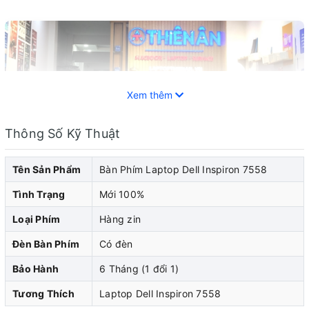
Xem thêm
Thông Số Kỹ Thuật
Tên Sản Phẩm
Bàn Phím Laptop Dell Inspiron 7558
Tình Trạng
Mới 100%
Loại Phím
Hàng zin
Laptop Dell đã trở thành một trong những thiết bị di
Đèn Bàn Phím
Có đèn
động phổ biến và không thể thiếu trong cuộc sống hiện
Bảo Hành
6 Tháng (1 đổi 1)
đại. Cũng như bất kỳ thiết bị điện tử nào khác, laptop
cũng không thể tránh khỏi những sự cố và hỏng
Tương Thích
Laptop Dell Inspiron 7558