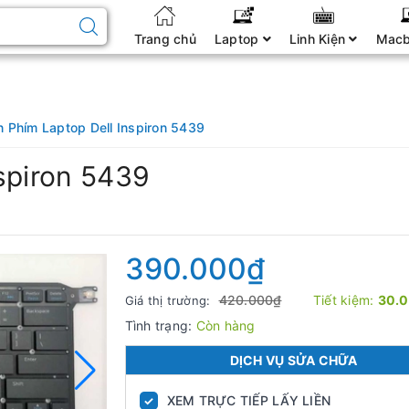
Trang chủ
Laptop
Linh Kiện
Mac
n Phím Laptop Dell Inspiron 5439
spiron 5439
390.000₫
420.000₫
Tiết kiệm:
30.
Giá thị trường:
Tình trạng:
Còn hàng
DỊCH VỤ SỬA CHỮA
XEM TRỰC TIẾP LẤY LIỀN
✓