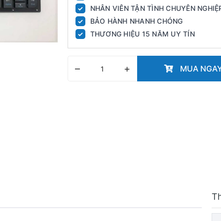
NHÂN VIÊN TẬN TÌNH CHUYÊN NGHIỆ
✓
BẢO HÀNH NHANH CHÓNG
✓
THƯƠNG HIỆU 15 NĂM UY TÍN
✓
–
+
MUA NGA
T