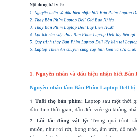
Nội dung bài viết:
1. Nguyên nhân và dấu hiệu nhận biết Bàn Phím Laptop De
2. Thay Bàn Phím Laptop Dell Giá Bao Nhiêu
3. Thay Bàn Phím Laptop Dell Lấy Liền HCM
4. Lợi ích của việc thay Bàn Phím Laptop Dell lấy liền tạ
5. Quy trình thay Bàn Phím Laptop Dell lấy liền tại Lapto
6. Laptop Thiên Ân chuyên cung cấp linh kiện và sửa chữa
1. Nguyên nhân và dấu hiệu nhận biết Bàn 
Nguyên nhân làm Bàn Phím Laptop Dell bị
Tuổi thọ bàn phím:
Laptop sau một thời gi
dần theo thời gian, dẫn đến việc gõ không nh
Lỗi tác động vật lý:
Trong quá trình 
muốn, như rơi rớt, bong tróc, ẩm ướt, đổ nướ