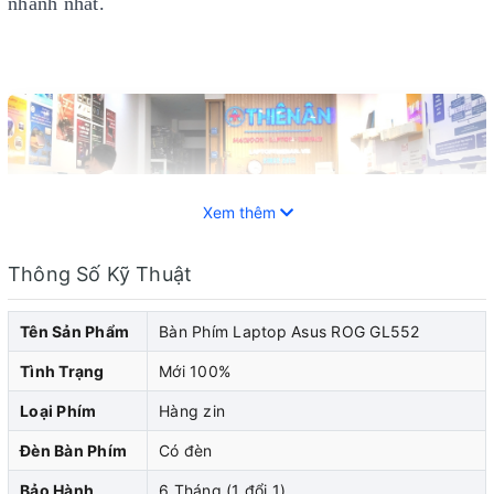
nhanh nhất.
Xem thêm
Thông Số Kỹ Thuật
Tên Sản Phẩm
Bàn Phím Laptop Asus ROG GL552
Tình Trạng
Mới 100%
Loại Phím
Hàng zin
Bàn phím laptop Asus là một phần quan trọng được trang
Đèn Bàn Phím
Có đèn
bị trên máy tính xách tay laptop Asus. Sau một thời gian
Bảo Hành
6 Tháng (1 đổi 1)