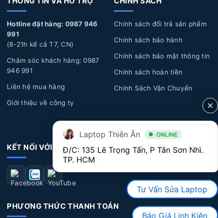
THÔNG TIN VÀ HỖ TRỢ
CHÍNH SÁCH
chảy vào bàn phím, gây hỏng và không hoạt động đúng
cách.
Hotline đặt hàng: 0987 946
Chính sách đổi trả sản phẩm
991
Lỗi kỹ thuật:
Một số lỗi kỹ thuật từ nhà sản xuất có
Chính sách bảo hành
(8-21h kể cả T7, CN)
thể xuất hiện sau một thời gian sử dụng dài, dẫn đến các
Chính sách bảo mật thông tin
Chăm sóc khách hàng: 0987
vấn đề về bàn phím như: chạm phím, liệt phím, bong
946 991
Chính sách hoàn tiền
tróc nút phím...
Liên hệ mua hàng
Chính Sách Vận Chuyển
Dấu hiệu nhận biết Bàn Phím Laptop Asus bị
Giới thiệu về công ty
hư hỏng
Laptop Thiên Ân
ONLINE
Bàn phím không hoạt động:
Một số phím không
KẾT NỐI VỚI CHÚNG TÔI
nhận diện hoặc không hoạt động khi bạn bấm vào phím.
Đ/C: 135 Lê Trọng Tấn, P Tân Sơn Nhì. 
TP. HCM
Điều này có thể xuất hiện ở một số phím cụ thể hoặc
toàn bộ bàn phím.
Tư Vấn Sửa Laptop
Bàn phím bị kẹt
: Bàn phím bị kẹt khi gõ một phím
PHƯƠNG THỨC THANH TOÁN
nhưng nhãy ra nhiều phím hoặc có khi tự động kẹt một
Báo Giá Linh Kiện