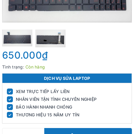
650.000₫
Tình trạng:
Còn hàng
DỊCH VỤ SỬA LAPTOP
XEM TRỰC TIẾP LẤY LIỀN
✓
NHÂN VIÊN TẬN TÌNH CHUYÊN NGHIỆP
✓
BẢO HÀNH NHANH CHÓNG
✓
THƯƠNG HIỆU 15 NĂM UY TÍN
✓