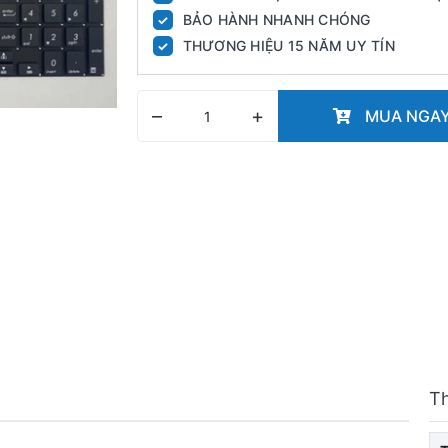
BẢO HÀNH NHANH CHÓNG
✓
THƯƠNG HIỆU 15 NĂM UY TÍN
✓
–
+
MUA NGA
T