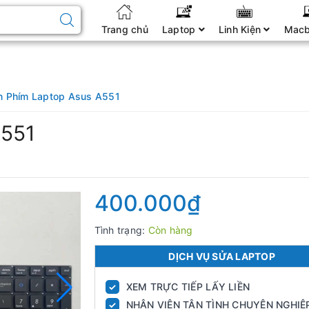
Trang chủ
Laptop
Linh Kiện
Mac
n Phím Laptop Asus A551
A551
400.000₫
Tình trạng:
Còn hàng
DỊCH VỤ SỬA LAPTOP
XEM TRỰC TIẾP LẤY LIỀN
✓
NHÂN VIÊN TẬN TÌNH CHUYÊN NGHIỆ
✓