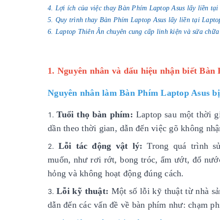
4. Lợi ích của việc thay Bàn Phím Laptop Asus lấy liền tạ
5. Quy trình thay Bàn Phím Laptop Asus lấy liền tại Lapt
6. Laptop Thiên Ân chuyên cung cấp linh kiện và sửa chữa
1. Nguyên nhân và dấu hiệu nhận biết Bàn
Nguyên nhân làm Bàn Phím Laptop Asus bị
Tuổi thọ bàn phím:
Laptop sau một thời gi
dần theo thời gian, dẫn đến việc gõ không nh
Lỗi tác động vật lý:
Trong quá trình 
muốn, như rơi rớt, bong tróc, ẩm ướt, đổ nướ
hỏng và không hoạt động đúng cách.
Lỗi kỹ thuật:
Một số lỗi kỹ thuật từ nhà sả
dẫn đến các vấn đề về bàn phím như: chạm phí