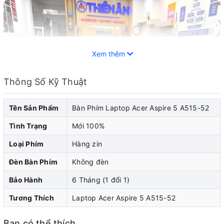
Xem thêm
Thông Số Kỹ Thuật
Tên Sản Phẩm
Bàn Phím Laptop Acer Aspire 5 A515-52
Tình Trạng
Mới 100%
Loại Phím
Hàng zin
Đèn Bàn Phím
Không đèn
Bảo Hành
6 Tháng (1 đổi 1)
Bàn phím laptop Acer là một phần quan trọng được trang
Tương Thích
Laptop Acer Aspire 5 A515-52
bị trên máy tính xách tay laptop Acer. Sau một thời gian
sử dụng, bàn phím có thể trở nên không hoạt động hoặc
Bạn có thể thích