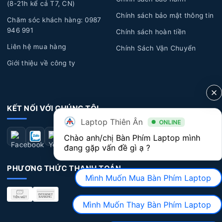
(8-21h kể cả T7, CN)
cách.
Chính sách bảo mật thông tin
Chăm sóc khách hàng: 0987
Lỗi kỹ thuật:
Một số lỗi kỹ thuật từ nhà sản xuất có
946 991
Chính sách hoàn tiền
thể xuất hiện sau một thời gian sử dụng dài, dẫn đến các
Liên hệ mua hàng
Chính Sách Vận Chuyển
vấn đề về bàn phím như: chạm phím, liệt phím, bong
Giới thiệu về công ty
tróc nút phím...
Dấu hiệu nhận biết Bàn Phím Laptop Acer bị
hư hỏng
KẾT NỐI VỚI CHÚNG TÔI
Laptop Thiên Ân
Bàn phím không hoạt động:
Một số phím không
ONLINE
nhận diện hoặc không hoạt động khi bạn bấm vào phím.
Chào anh/chị Bàn Phím Laptop mình 
đang gặp vấn đề gì ạ ?
Điều này có thể xuất hiện ở một số phím cụ thể hoặc
toàn bộ bàn phím.
PHƯƠNG THỨC THANH TOÁN
Mình Muốn Mua Bàn Phím Laptop
Bàn phím bị kẹt
: Bàn phím bị kẹt khi gõ một phím
nhưng nhãy ra nhiều phím hoặc có khi tự động kẹt một
Mình Muốn Thay Bàn Phím Laptop
phím chạy chữ liên tục.