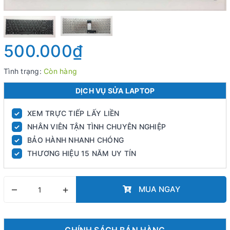
500.000₫
Tình trạng:
Còn hàng
DỊCH VỤ SỬA LAPTOP
XEM TRỰC TIẾP LẤY LIỀN
✓
NHÂN VIÊN TẬN TÌNH CHUYÊN NGHIỆP
✓
BẢO HÀNH NHANH CHÓNG
✓
THƯƠNG HIỆU 15 NĂM UY TÍN
✓
–
+
MUA NGAY