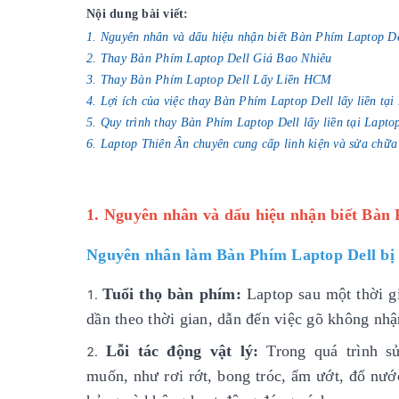
Nội dung bài viết:
1. Nguyên nhân và dấu hiệu nhận biết Bàn Phím Laptop De
2. Thay Bàn Phím Laptop Dell Giá Bao Nhiêu
3. Thay Bàn Phím Laptop Dell Lấy Liền HCM
4. Lợi ích của việc thay Bàn Phím Laptop Dell lấy liền tạ
5. Quy trình thay Bàn Phím Laptop Dell lấy liền tại Lapto
6. Laptop Thiên Ân chuyên cung cấp linh kiện và sửa chữa
1. Nguyên nhân và dấu hiệu nhận biết Bàn 
Nguyên nhân làm Bàn Phím Laptop Dell bị
Tuổi thọ bàn phím:
Laptop sau một thời gi
dần theo thời gian, dẫn đến việc gõ không nh
Lỗi tác động vật lý:
Trong quá trình 
muốn, như rơi rớt, bong tróc, ẩm ướt, đổ nướ