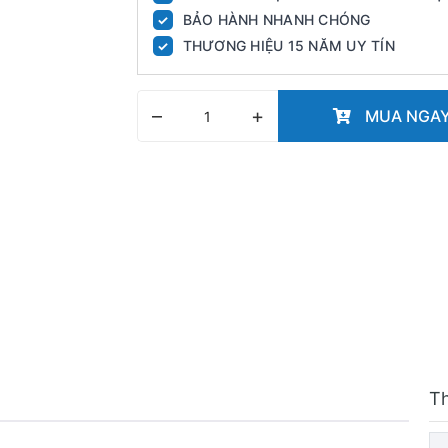
BẢO HÀNH NHANH CHÓNG
✓
THƯƠNG HIỆU 15 NĂM UY TÍN
✓
–
+
MUA NGA
T