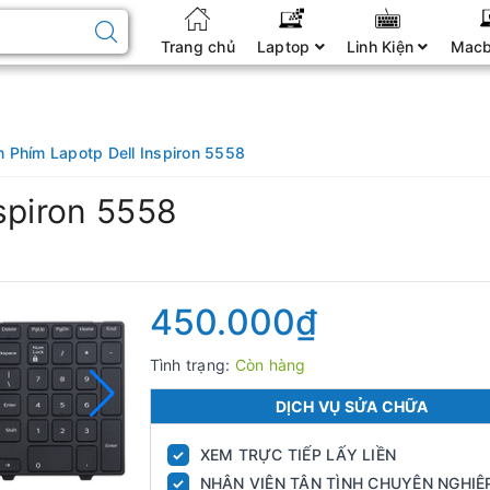
Trang chủ
Laptop
Linh Kiện
Mac
n Phím Lapotp Dell Inspiron 5558
spiron 5558
450.000₫
Tình trạng:
Còn hàng
DỊCH VỤ SỬA CHỮA
XEM TRỰC TIẾP LẤY LIỀN
✓
NHÂN VIÊN TẬN TÌNH CHUYÊN NGHIỆ
✓