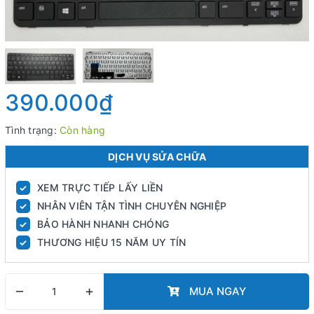
390.000₫
Tình trạng:
Còn hàng
DỊCH VỤ SỬA CHỮA
XEM TRỰC TIẾP LẤY LIỀN
✓
NHÂN VIÊN TẬN TÌNH CHUYÊN NGHIỆP
✓
BẢO HÀNH NHANH CHÓNG
✓
THƯƠNG HIỆU 15 NĂM UY TÍN
✓
–
+
MUA NGAY