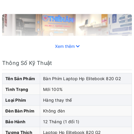
Xem thêm
Thông Số Kỹ Thuật
Tên Sản Phẩm
Bàn Phím Laptop Hp Elitebook 820 G2
Tình Trạng
Mới 100%
Loại Phím
Hàng thay thế
Trong thời đại kỹ thuật số, laptop đã trở thành một công
Đèn Bàn Phím
Không đèn
cụ quan trọng không thể thiếu trong cuộc sống cá nhân
Bảo Hành
12 Tháng (1 đổi 1)
và công việc. Bàn phím là một phần quan trọng của
laptop, đóng vai trò quan trọng trong việc tương tác và
Tương Thích
Laptop Hp Elitebook 820 G2