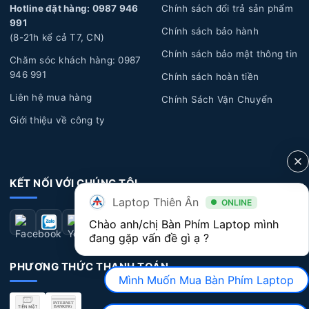
Hotline đặt hàng: 0987 946
Chính sách đổi trả sản phẩm
bong tróc, ẩm ướt, đổ nước, cà phê hoặc chất lỏng khác
991
chảy vào bàn phím, gây hỏng và không hoạt động đúng
Chính sách bảo hành
(8-21h kể cả T7, CN)
cách.
Chính sách bảo mật thông tin
Chăm sóc khách hàng: 0987
Lỗi kỹ thuật:
Một số lỗi kỹ thuật từ nhà sản xuất có
946 991
Chính sách hoàn tiền
thể xuất hiện sau một thời gian sử dụng dài, dẫn đến các
Liên hệ mua hàng
Chính Sách Vận Chuyển
vấn đề về bàn phím như: chạm phím, liệt phím, bong
Giới thiệu về công ty
tróc nút phím...
Dấu hiệu nhận biết Bàn Phím Laptop HP bị hư hỏng
KẾT NỐI VỚI CHÚNG TÔI
Bàn phím không hoạt động:
Một số phím không
Laptop Thiên Ân
ONLINE
nhận diện hoặc không hoạt động khi bạn bấm vào phím.
Chào anh/chị Bàn Phím Laptop mình 
Điều này có thể xuất hiện ở một số phím cụ thể hoặc
đang gặp vấn đề gì ạ ?
toàn bộ bàn phím.
PHƯƠNG THỨC THANH TOÁN
Bàn phím bị kẹt
: Bàn phím bị kẹt khi gõ một phím
Mình Muốn Mua Bàn Phím Laptop
nhưng nhãy ra nhiều phím hoặc có khi tự động kẹt một